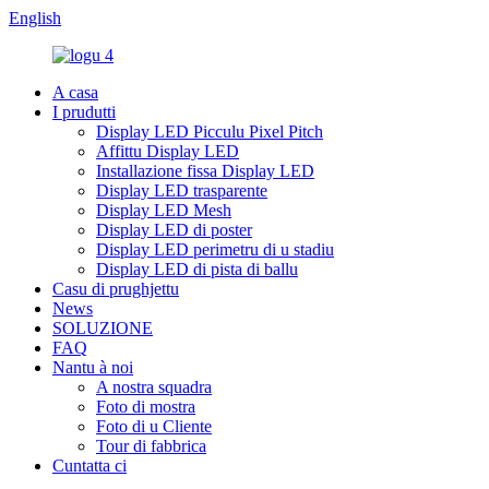
English
A casa
I prudutti
Display LED Picculu Pixel Pitch
Affittu Display LED
Installazione fissa Display LED
Display LED trasparente
Display LED Mesh
Display LED di poster
Display LED perimetru di u stadiu
Display LED di pista di ballu
Casu di prughjettu
News
SOLUZIONE
FAQ
Nantu à noi
A nostra squadra
Foto di mostra
Foto di u Cliente
Tour di fabbrica
Cuntatta ci