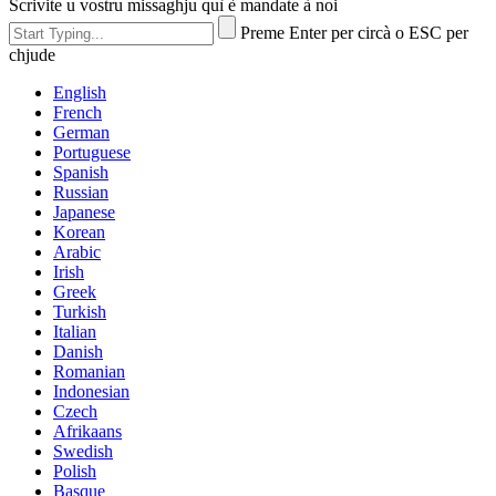
Scrivite u vostru missaghju quì è mandate à noi
Preme Enter per circà o ESC per
chjude
English
French
German
Portuguese
Spanish
Russian
Japanese
Korean
Arabic
Irish
Greek
Turkish
Italian
Danish
Romanian
Indonesian
Czech
Afrikaans
Swedish
Polish
Basque