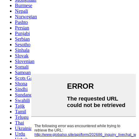
Burmese
Nepali
Norwegian
Pashto
Persian
Punjabi
Serbian
Sesotho
Sinhala
Slovak
Slovenian
Somali
Samoan
Scots Gaelic
Shona
Sindhi
Sundanese
Swahili
Tajik
Tamil
Telugu
Thai
Ukrainian
Urdu