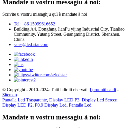
Mandate u vostru messagiu à noi:
Scrivite u vostru missaghju quì è mandate à noi
Tel: +86 15999616652
Building A4, Dongfang JianFu yijing Industrial City, Tianliao
Community, Yutang Street, Guangming District, Shenzhen,
China
sales@led-star.com
© Copyright - 2010-2024: Tutti i diritti riservati.
I prudutti caldi
-
Sitemap
Pantalla Led Trasparente
,
Display LED P3
,
Display Led Screen
,
Display LED P2
,
P0.9 Display Led
,
Pantalla Led
,
Mandate u vostru messagiu à noi: