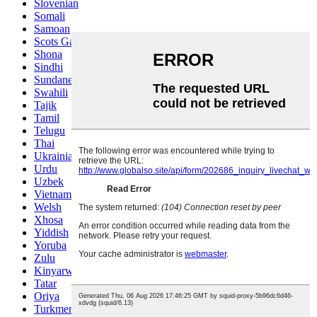
Slovenian
Somali
Samoan
Scots Gaelic
Shona
Sindhi
Sundanese
Swahili
Tajik
Tamil
Telugu
Thai
Ukrainian
Urdu
Uzbek
Vietnamese
Welsh
Xhosa
Yiddish
Yoruba
Zulu
Kinyarwanda
Tatar
Oriya
Turkmen