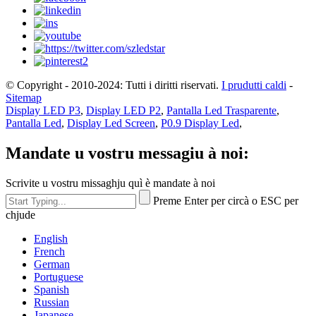
© Copyright - 2010-2024: Tutti i diritti riservati.
I prudutti caldi
-
Sitemap
Display LED P3
,
Display LED P2
,
Pantalla Led Trasparente
,
Pantalla Led
,
Display Led Screen
,
P0.9 Display Led
,
Mandate u vostru messagiu à noi:
Scrivite u vostru missaghju quì è mandate à noi
Preme Enter per circà o ESC per
chjude
English
French
German
Portuguese
Spanish
Russian
Japanese