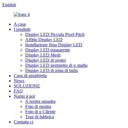
English
A casa
I prudutti
Display LED Picculu Pixel Pitch
Affittu Display LED
Installazione fissa Display LED
Display LED trasparente
Display LED Mesh
Display LED di poster
Display LED perimetru di u stadiu
Display LED di pista di ballu
Casu di prughjettu
News
SOLUZIONE
FAQ
Nantu à noi
A nostra squadra
Foto di mostra
Foto di u Cliente
Tour di fabbrica
Cuntatta ci