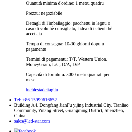
Quantità minima d'ordine: 1 metru quadru
Prezzu: negoziabile
Dettagli di l'imballaggio: pacchettu in legnu o
casu di volu hè cunsigliatu, l'idea di i clienti hè
accettata
Tempu di consegna: 10-30 ghjorni dopu u
pagamentu
Termini di pagamentu: T/T, Western Union,
MoneyGram, L/C, D/A, D/P
Capacità di fornitura: 3000 metri quadrati per
mese
inchiesta
dettagliu
Tel: +86 15999616652
Building A4, Dongfang JianFu yijing Industrial City, Tianliao
Community, Yutang Street, Guangming District, Shenzhen,
China
sales@led-star.com