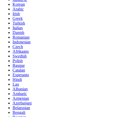
Korean
Arabic
Irish
Greek
Turkish
Italian
Danish
Romanian
Indonesian
Czech
Afrikaans
Swedish
Polish
Basque
Catalan
Esperanto
Hindi
Lao
Albanian
Amharic
Armenian
Azerbaijani
Belarusian
Bengali