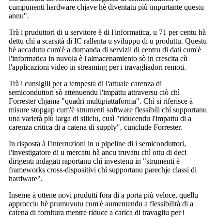
cumpunenti hardware chjave hè diventatu più impurtante questu
annu".
Trà i pruduttori di u servitore è di l'informatica, u 71 per centu hà
dettu chì a scarsità di IC rallenta u sviluppu di u produttu. Questu
hè accadutu cum'è a dumanda di servizii di centru di dati cum'è
l'informatica in nuvola è l'almacenamiento sò in crescita cù
l'applicazioni video in streaming per i travagliadori remoti.
Trà i cunsiglii per a tempesta di l'attuale carenza di
semiconduttori sò attenuendu l'impattu attraversu ciò chì
Forrester chjama "quadri multipiattaforma". Chì si riferisce à
misure stopgap cum'è strumenti software flessibili chì supportanu
una varietà più larga di siliciu, cusì "riducendu l'impattu di a
carenza critica di a catena di supply", cunclude Forrester.
In risposta à l'interruzioni in u pipeline di i semiconduttori,
l'investigatore di u mercatu hà ancu truvatu chì ottu di deci
dirigenti indagati raportanu chì investenu in "strumenti è
frameworks cross-dispositivi chì supportanu parechje classi di
hardware".
Inseme à ottene novi prudutti fora di a porta più veloce, quellu
approcciu hè prumuvutu cum'è aumentendu a flessibilità di a
catena di fornitura mentre riduce a carica di travagliu per i