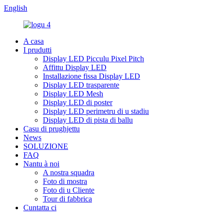
English
A casa
I prudutti
Display LED Picculu Pixel Pitch
Affittu Display LED
Installazione fissa Display LED
Display LED trasparente
Display LED Mesh
Display LED di poster
Display LED perimetru di u stadiu
Display LED di pista di ballu
Casu di prughjettu
News
SOLUZIONE
FAQ
Nantu à noi
A nostra squadra
Foto di mostra
Foto di u Cliente
Tour di fabbrica
Cuntatta ci