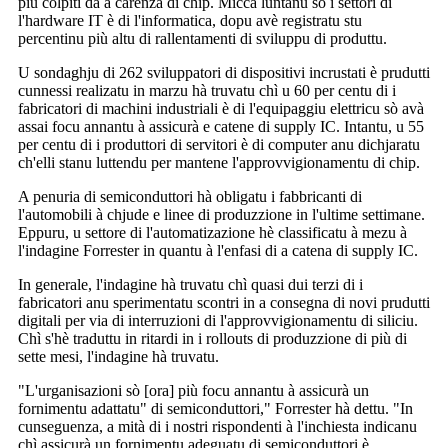
più colpiti da a carenza di chip. Micca luntanu sò i settori di
l'hardware IT è di l'informatica, dopu avè registratu stu
percentinu più altu di rallentamenti di sviluppu di produttu.
U sondaghju di 262 sviluppatori di dispositivi incrustati è prudutti
cunnessi realizatu in marzu hà truvatu chì u 60 per centu di i
fabricatori di machini industriali è di l'equipaggiu elettricu sò avà
assai focu annantu à assicurà e catene di supply IC. Intantu, u 55
per centu di i produttori di servitori è di computer anu dichjaratu
ch'elli stanu luttendu per mantene l'approvvigionamentu di chip.
A penuria di semiconduttori hà obligatu i fabbricanti di
l'automobili à chjude e linee di produzzione in l'ultime settimane.
Eppuru, u settore di l'automatizazione hè classificatu à mezu à
l'indagine Forrester in quantu à l'enfasi di a catena di supply IC.
In generale, l'indagine hà truvatu chì quasi dui terzi di i
fabricatori anu sperimentatu scontri in a consegna di novi prudutti
digitali per via di interruzioni di l'approvvigionamentu di siliciu.
Chì s'hè traduttu in ritardi in i rollouts di produzzione di più di
sette mesi, l'indagine hà truvatu.
"L'urganisazioni sò [ora] più focu annantu à assicurà un
fornimentu adattatu" di semiconduttori," Forrester hà dettu. "In
cunseguenza, a mità di i nostri rispondenti à l'inchiesta indicanu
chì assicurà un fornimentu adeguatu di semiconduttori è