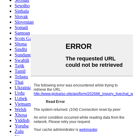
Serbian
Sesotho
Sinhala
Slovak
Slovenian
Somali
Samoan
Scots Gaelic
Shona
Sindhi
Sundanese
Swahili
Tajik
Tamil
Telugu
Thai
Ukrainian
Urdu
Uzbek
Vietnamese
Welsh
Xhosa
Yiddish
Yoruba
Zulu