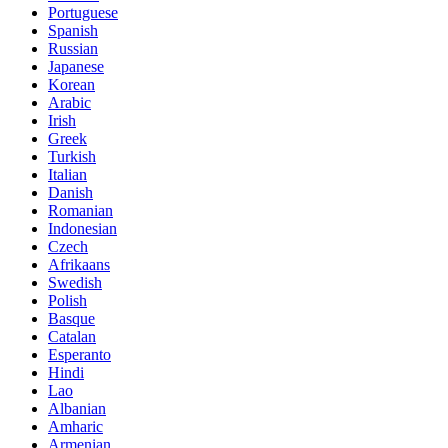
Portuguese
Spanish
Russian
Japanese
Korean
Arabic
Irish
Greek
Turkish
Italian
Danish
Romanian
Indonesian
Czech
Afrikaans
Swedish
Polish
Basque
Catalan
Esperanto
Hindi
Lao
Albanian
Amharic
Armenian