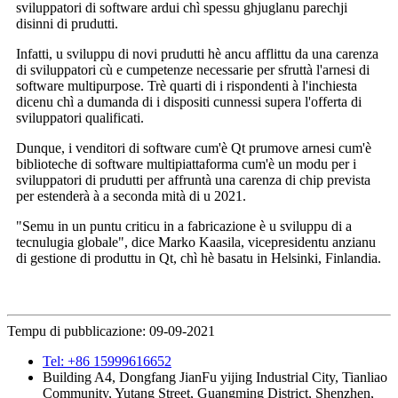
sviluppatori di software ardui chì spessu ghjuglanu parechji
disinni di prudutti.
Infatti, u sviluppu di novi prudutti hè ancu afflittu da una carenza
di sviluppatori cù e cumpetenze necessarie per sfruttà l'arnesi di
software multipurpose. Trè quarti di i rispondenti à l'inchiesta
dicenu chì a dumanda di i dispositi cunnessi supera l'offerta di
sviluppatori qualificati.
Dunque, i venditori di software cum'è Qt prumove arnesi cum'è
biblioteche di software multipiattaforma cum'è un modu per i
sviluppatori di prudutti per affruntà una carenza di chip prevista
per estenderà à a seconda mità di u 2021.
"Semu in un puntu criticu in a fabricazione è u sviluppu di a
tecnulugia globale", dice Marko Kaasila, vicepresidentu anzianu
di gestione di produttu in Qt, chì hè basatu in Helsinki, Finlandia.
Tempu di pubblicazione: 09-09-2021
Tel: +86 15999616652
Building A4, Dongfang JianFu yijing Industrial City, Tianliao
Community, Yutang Street, Guangming District, Shenzhen,