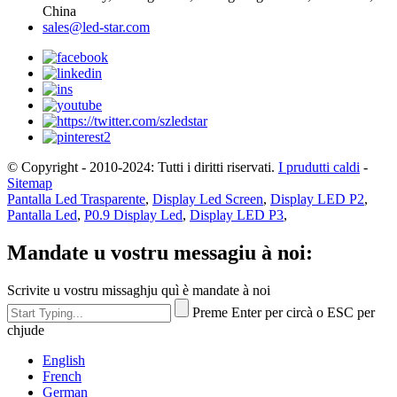
China
sales@led-star.com
© Copyright - 2010-2024: Tutti i diritti riservati.
I prudutti caldi
-
Sitemap
Pantalla Led Trasparente
,
Display Led Screen
,
Display LED P2
,
Pantalla Led
,
P0.9 Display Led
,
Display LED P3
,
Mandate u vostru messagiu à noi:
Scrivite u vostru missaghju quì è mandate à noi
Preme Enter per circà o ESC per
chjude
English
French
German